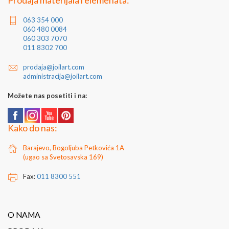
Prodaja materijala i elemenata:
063 354 000
060 480 0084
060 303 7070
011 8302 700
prodaja@joilart.com
administracija@joilart.com
Možete nas posetiti i na:
Kako do nas:
Barajevo, Bogoljuba Petkovića 1A
(ugao sa Svetosavska 169)
Fax:
011 8300 551
O NAMA