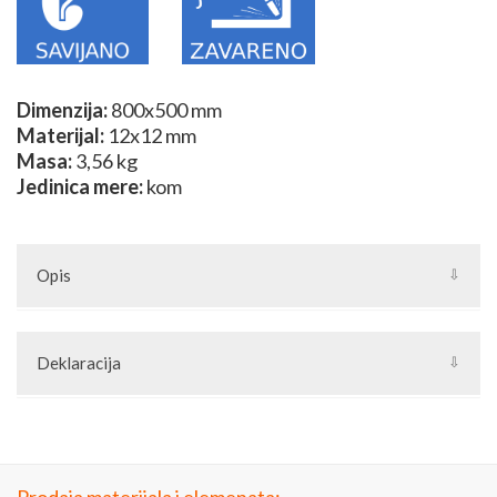
Dimenzija:
800x500 mm
Materijal:
12x12 mm
Masa:
3,56 kg
Jedinica mere:
kom
Opis
Sklopovi su složeni elementi izrađeni od kovanih elemenata kao
što su bubrezi, s-elementi i ostalih elemenata od kovanog
Deklaracija
gvožđa. Pojedini sklopovi se izrađuju od nestandarnih elemenata
ili se potpuno ručno izrađuju. Unikatne sklopove možete izraditi
Artikal: Element od kovanog gvožđa
od kovanih elemenata iz naše grupe Kovani elementi.
Zemlja porekla: Turska
Zemlja izvoza: Turska
Uvoznik: Joilart Pro doo
Jedinica mere: komad