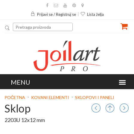
Prijavi se / Registruj se
Lista želja
POČETNA
KOVANI ELEMENTI
SKLOPOVI I PANELI
Sklop
2203U 12x12 mm