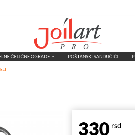
ELNE ČELIČNE OGRADE
POŠTANSKI SANDUČIĆI
P
ELI
330
rsd