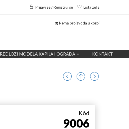
Prijavi se / Registruj se
Lista želja
Nema proizvoda u korpi
REDLOZI MODELA KAPIJA I OGRADA
KONTAKT
Kôd
9006