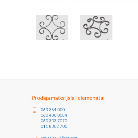
Prodaja materijala i elemenata:
063 354 000
060 480 0084
060 303 7070
011 8302 700