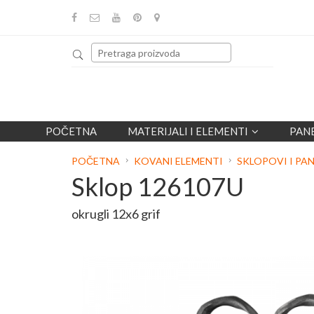
POČETNA
MATERIJALI I ELEMENTI
PAN
POČETNA
KOVANI ELEMENTI
SKLOPOVI I PAN
Sklop 126107U
okrugli 12x6 grif