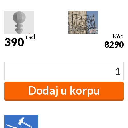
rsd
Kôd
390
8290