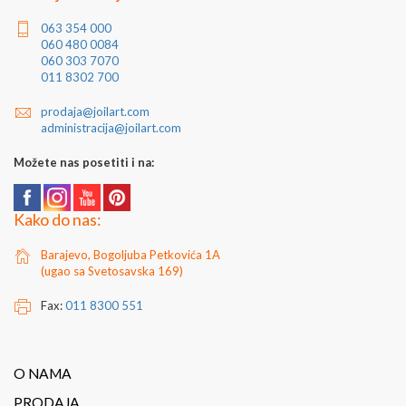
zavarivanje i cinkovanje.
063 354 000
Za dodatne informacije kontaktirajte nas putem e-
060 480 0084
mail
prodaja@joilart.com
ili na telefon 011/8302-700
060 303 7070
011 8302 700
prodaja@joilart.com
administracija@joilart.com
Možete nas posetiti i na:
Kako do nas:
Barajevo, Bogoljuba Petkovića 1A
(ugao sa Svetosavska 169)
Fax:
011 8300 551
O NAMA
PRODAJA