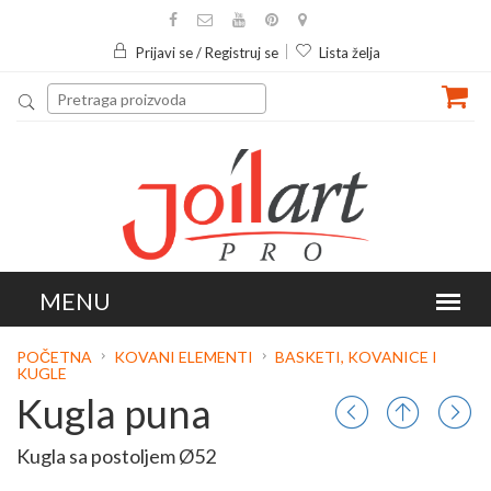
Prijavi se / Registruj se
Lista želja
POČETNA
KOVANI ELEMENTI
BASKETI, KOVANICE I
KUGLE
Kugla puna
Kugla sa postoljem Ø52