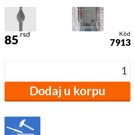
rsd
Kôd
85
7913