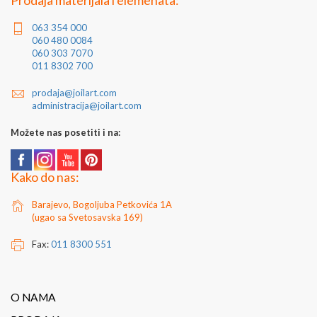
Prodaja materijala i elemenata:
Za dodatne informacije kontaktirajte nas putem e-
063 354 000
mail
prodaja@joilart.com
ili na telefon 011/8302-700
060 480 0084
060 303 7070
Dodatni nazivi proizvoda: vrh, šiljak, koplje...
011 8302 700
prodaja@joilart.com
administracija@joilart.com
Možete nas posetiti i na:
Kako do nas:
Barajevo, Bogoljuba Petkovića 1A
(ugao sa Svetosavska 169)
Fax:
011 8300 551
O NAMA