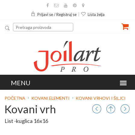
Prijavi se / Registruj se
Lista želja
POČETNA
KOVANI ELEMENTI
KOVANI VRHOVI I ŠILJCI
Kovani vrh
List -kuglica 16x16