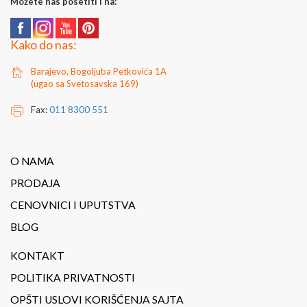
Možete nas posetiti i na:
Kako do nas:
Barajevo, Bogoljuba Petkovića 1A
(ugao sa Svetosavska 169)
Fax:
011 8300 551
O NAMA
PRODAJA
CENOVNICI I UPUTSTVA
BLOG
KONTAKT
POLITIKA PRIVATNOSTI
OPŠTI USLOVI KORIŠĆENJA SAJTA