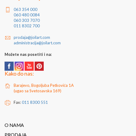
Za dodatne informacije kontaktirajte nas putem e-
mail
prodaja@joilart.com
ili na telefon 011/8302-700
063 354 000
060 480 0084
060 303 7070
011 8302 700
prodaja@joilart.com
administracija@joilart.com
Možete nas posetiti i na:
Kako do nas:
Barajevo, Bogoljuba Petkovića 1A
(ugao sa Svetosavska 169)
Fax:
011 8300 551
O NAMA
PRODAJA