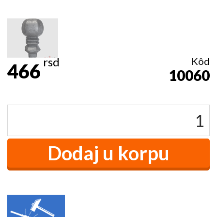
rsd
Kôd
466
10060