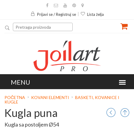
Prijavi se / Registruj se
Lista želja
POČETNA
KOVANI ELEMENTI
BASKETI, KOVANICE I
KUGLE
Kugla puna
Kugla sa postoljem Ø54