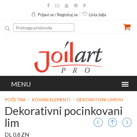
Prijavi se / Registruj se
Lista želja
POČETNA
KOVANI ELEMENTI
DEKORATIVNI LIMOVI
Dekorativni pocinkovani
lim
DL 0.8 ZN