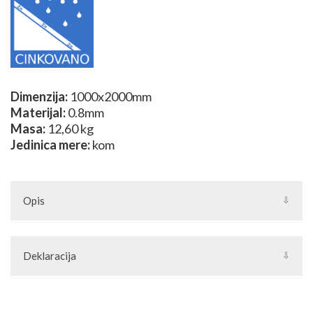
Dimenzija:
1000x2000mm
Materijal:
0.8mm
Masa:
12,60 kg
Jedinica mere:
kom
Opis
9130-0,8mm pocinkovani
Deklaracija
Artikal: Dekorativni lim
Zemlja porekla: Turska
Zemlja izvoza: Turska