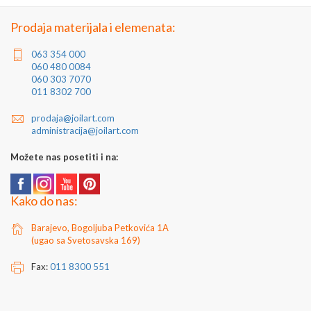
Uvoznik: Joilart Pro doo
Jedinica mere: komad
Prodaja materijala i elemenata:
063 354 000
060 480 0084
060 303 7070
011 8302 700
prodaja@joilart.com
administracija@joilart.com
Možete nas posetiti i na:
Kako do nas:
Barajevo, Bogoljuba Petkovića 1A
(ugao sa Svetosavska 169)
Fax:
011 8300 551