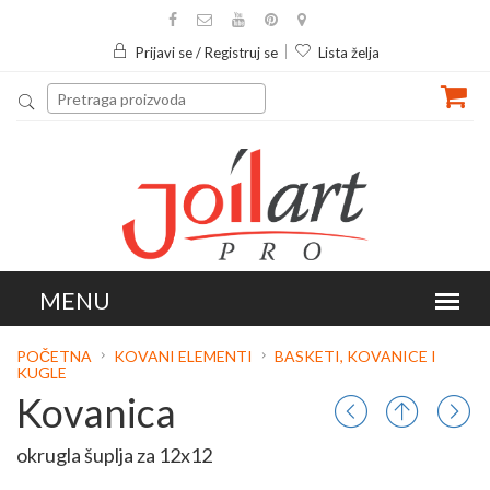
Prijavi se / Registruj se
Lista želja
POČETNA
KOVANI ELEMENTI
BASKETI, KOVANICE I
KUGLE
Kovanica
okrugla šuplja za 12x12