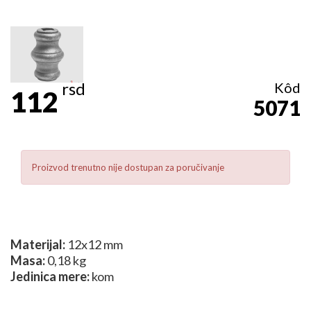
rsd
Kôd
112
5071
Proizvod trenutno nije dostupan za poručivanje
Materijal:
12x12 mm
Masa:
0,18 kg
Jedinica mere:
kom