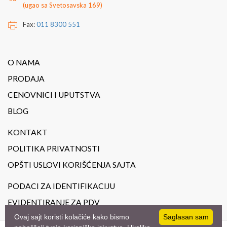
(ugao sa Svetosavska 169)
Fax:
011 8300 551
O NAMA
PRODAJA
CENOVNICI I UPUTSTVA
BLOG
KONTAKT
POLITIKA PRIVATNOSTI
OPŠTI USLOVI KORIŠĆENJA SAJTA
PODACI ZA IDENTIFIKACIJU
EVIDENTIRANJE ZA PDV
Ovaj sajt koristi kolačiće kako bismo
Saglasan sam