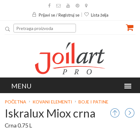
Prijavi se / Registruj se
Lista želja
POČETNA
KOVANI ELEMENTI
BOJE I PATINE
Iskralux Miox crna
Crna 0.75 L