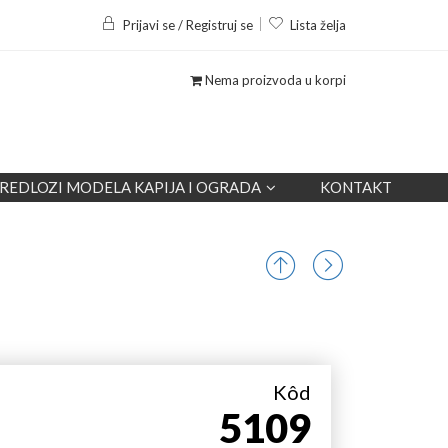
Prijavi se / Registruj se
Lista želja
Nema proizvoda u korpi
REDLOZI MODELA KAPIJA I OGRADA
KONTAKT
Kôd
5109