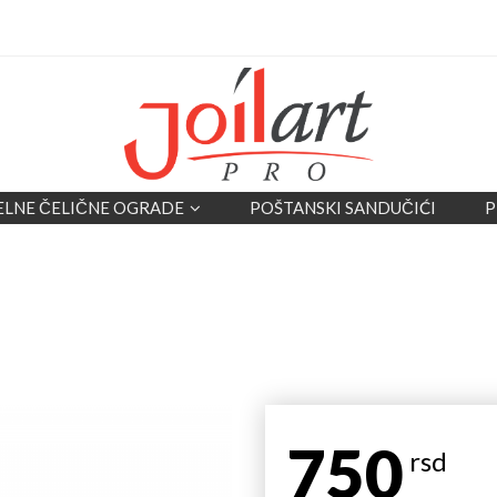
ELNE ČELIČNE OGRADE
POŠTANSKI SANDUČIĆI
P
750
rsd