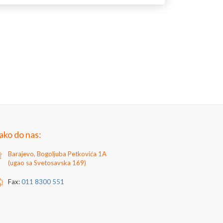
IDIN
pre
upotrebe
dobro
promešati
.
Zarđale
ičnom četkom
i
premazati,
pošpricati
ili
potopiti
u
ričekati
2
sata
da
se
podloga
potpuno
osuši
.
SIDINOM ne ispirati vodom! Osušenu podlogu
 direktno sintetičkim, nitro ili akrilnim premazom
.
grizajući
.
Prilikom rada obavezna je upotreba
j vlažnosti 65%: 2 sata
.
ne korozije
.
ako do nas:
Barajevo, Bogoljuba Petkovića 1A
(ugao sa Svetosavska 169)
Fax:
011 8300 551