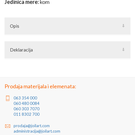
Jedinica mere:
kom
Opis
Deklaracija
Artikal: Rolnica
Zemlja porekla: Kina
Zemlja izvoza: Kina
Uvoznik: Joilart Pro doo
Jedinica mere: komad
Prodaja materijala i elemenata:
063 354 000
060 480 0084
060 303 7070
011 8302 700
prodaja@joilart.com
administracija@joilart.com