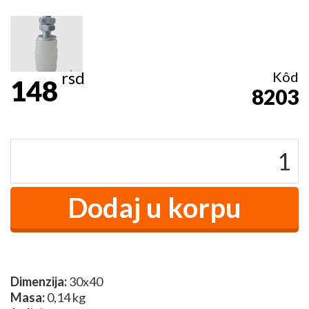
rsd
Kôd
148
8203
Dimenzija:
30x40
Masa:
0,14 kg