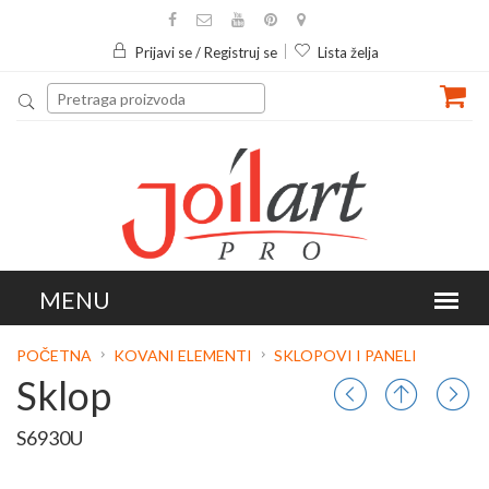
Prijavi se / Registruj se
Lista želja
POČETNA
KOVANI ELEMENTI
SKLOPOVI I PANELI
Sklop
S6930U