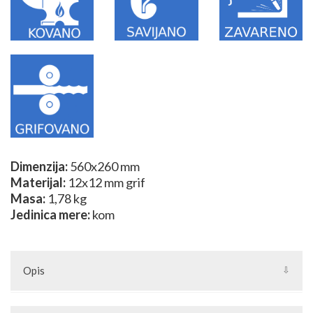
Dimenzija:
560x260 mm
Materijal:
12x12 mm grif
Masa:
1,78 kg
Jedinica mere:
kom
Opis
Pored jednostavnih elemenata od kovanog gvožđa u našoj