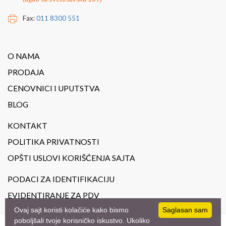
Fax:
011 8300 551
O NAMA
PRODAJA
CENOVNICI I UPUTSTVA
BLOG
KONTAKT
POLITIKA PRIVATNOSTI
OPŠTI USLOVI KORIŠĆENJA SAJTA
PODACI ZA IDENTIFIKACIJU
EVIDENTIRANJE ZA PDV
Ovaj sajt koristi kolačiće kako bismo
Saglasan sam
poboljšali tvoje korisničko iskustvo. Ukoliko