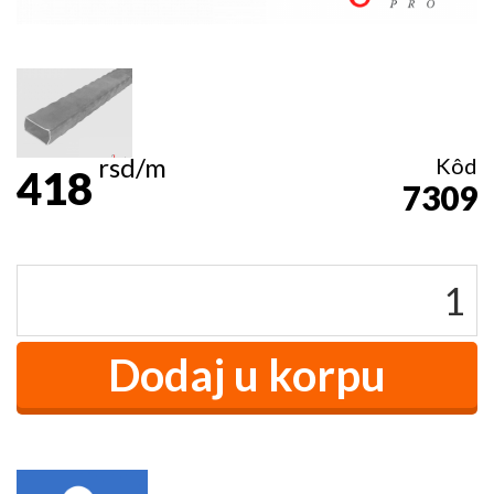
rsd/m
Kôd
418
7309