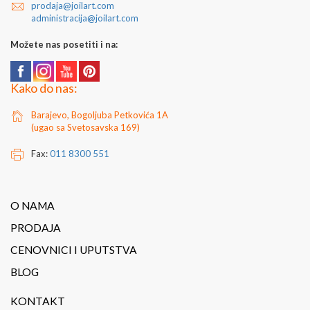
prodaja@joilart.com
administracija@joilart.com
Možete nas posetiti i na:
Kako do nas:
Barajevo, Bogoljuba Petkovića 1A
(ugao sa Svetosavska 169)
Fax:
011 8300 551
O NAMA
PRODAJA
CENOVNICI I UPUTSTVA
BLOG
KONTAKT