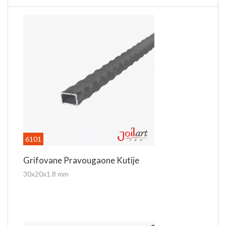
Za dodatne informacije kontaktirajte nas putem
e-mail
prodaja@joilart.com
ili na telefon 011 8302 700
6101
Grifovane Pravougaone Kutije
30x20x1.8 mm