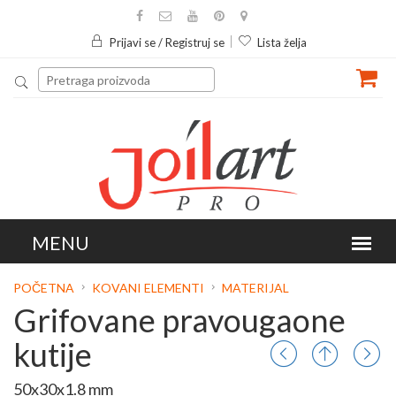
Prijavi se / Registruj se
Lista želja
POČETNA
KOVANI ELEMENTI
MATERIJAL
Grifovane pravougaone
kutije
50x30x1.8 mm