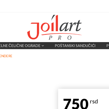
ELNE ČELIČNE OGRADE
POŠTANSKI SANDUČIĆI
P
LENDERE
750
rsd