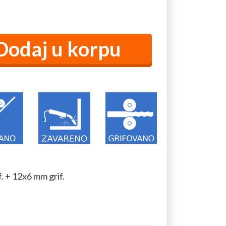
. + 12x6 mm grif.