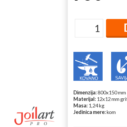
Dimenzija:
800x150 mm
Materijal:
12x12 mm grif
Masa:
1,24 kg
Jedinica mere:
kom