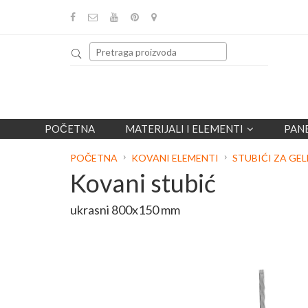
POČETNA
MATERIJALI I ELEMENTI
PAN
POČETNA
KOVANI ELEMENTI
STUBIĆI ZA GE
Kovani stubić
ukrasni 800x150 mm