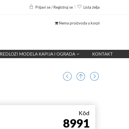
Prijavi se / Registruj se
Lista želja
Nema proizvoda u korpi
REDLOZI MODELA KAPIJA I OGRADA
KONTAKT
Kôd
8991