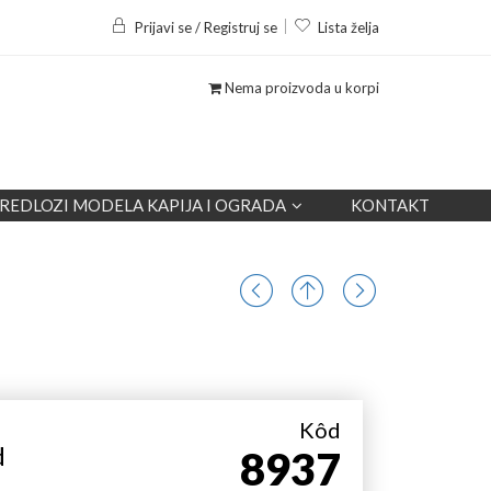
Prijavi se / Registruj se
Lista želja
Nema proizvoda u korpi
REDLOZI MODELA KAPIJA I OGRADA
KONTAKT
Kôd
d
8937