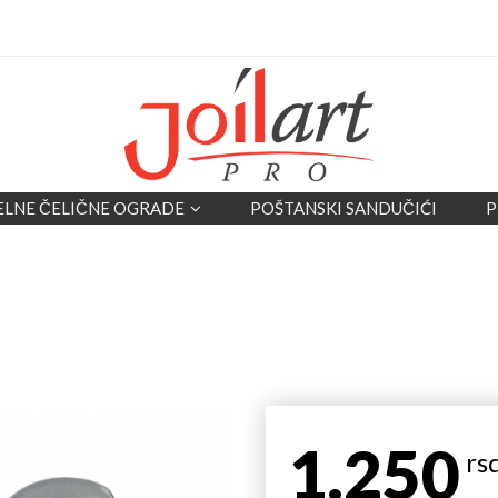
ELNE ČELIČNE OGRADE
POŠTANSKI SANDUČIĆI
P
1.250
rs