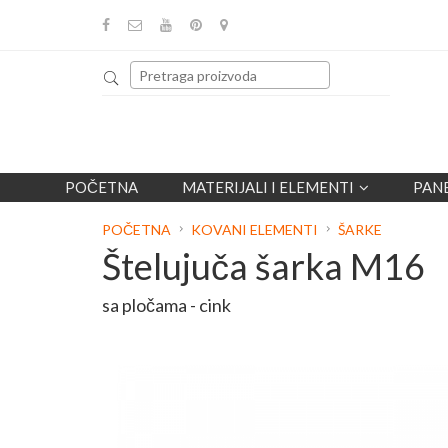
POČETNA
MATERIJALI I ELEMENTI
PAN
POČETNA
KOVANI ELEMENTI
ŠARKE
Štelujuča šarka M16
sa pločama - cink