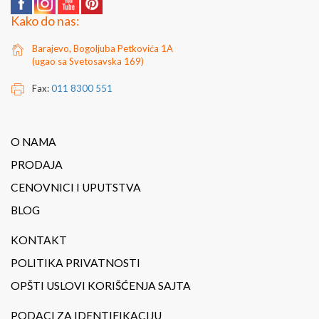
Kako do nas:
Barajevo, Bogoljuba Petkovića 1A
(ugao sa Svetosavska 169)
Fax:
011 8300 551
O NAMA
PRODAJA
CENOVNICI I UPUTSTVA
BLOG
KONTAKT
POLITIKA PRIVATNOSTI
OPŠTI USLOVI KORIŠĆENJA SAJTA
PODACI ZA IDENTIFIKACIJU