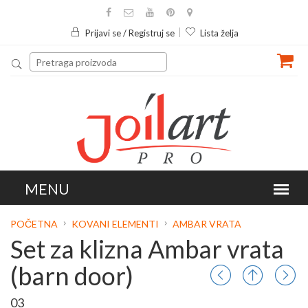
Prijavi se / Registruj se
Lista želja
POČETNA
KOVANI ELEMENTI
AMBAR VRATA
Set za klizna Ambar vrata
(barn door)
03