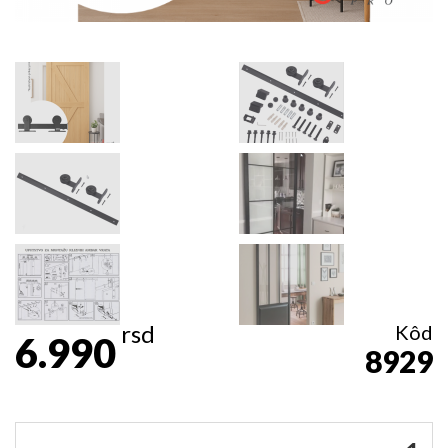
rsd
Kôd
6.990
8929