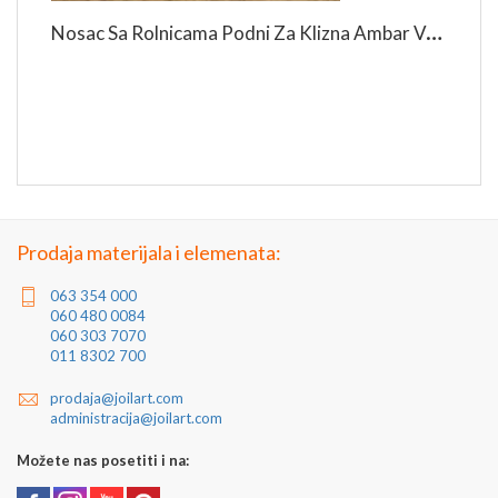
N
Osac Sa Rolnicama Podni Za Klizna Ambar Vrata
Prodaja materijala i elemenata:
063 354 000
060 480 0084
060 303 7070
011 8302 700
prodaja@joilart.com
administracija@joilart.com
Možete nas posetiti i na: