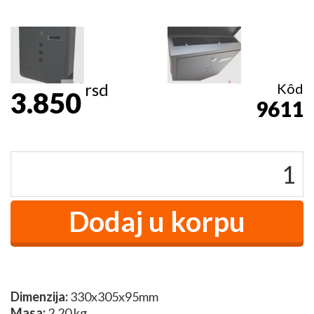
rsd
Kôd
3.850
9611
Dimenzija:
330x305x95mm
Masa:
2,20 kg