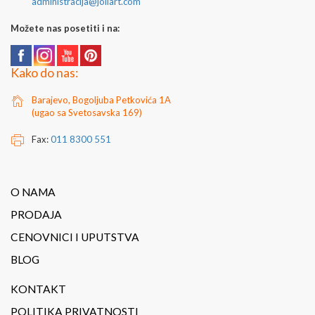
administracija@joilart.com
Možete nas posetiti i na:
Kako do nas:
Barajevo, Bogoljuba Petkovića 1A
(ugao sa Svetosavska 169)
Fax:
011 8300 551
O NAMA
PRODAJA
CENOVNICI I UPUTSTVA
BLOG
KONTAKT
POLITIKA PRIVATNOSTI