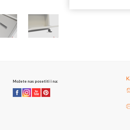
Zemlja porekla: Kina
Dimenzija sandučeta (V x Š 
Zemlja izvoza: Kina
Dimenzije otvora za ubaciva
Uvoznik: Joilart Pro doo
Dimenzije otvora za uzimanj
Jedinica mere: komad
Boja: svetlo siva
Otpornost na koroziju: DA
Materijal: pocinkovan / plasti
Uz svako sanduče isporučuje s
K
Možete nas posetiti i na: