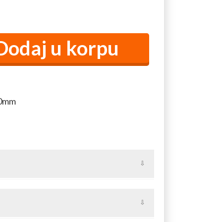
0mm
og, lepog dizajna i pristupačne cene, većih
ske i druge koverte različitih veličina. Poseduje
te poštu od kiše i vlage.