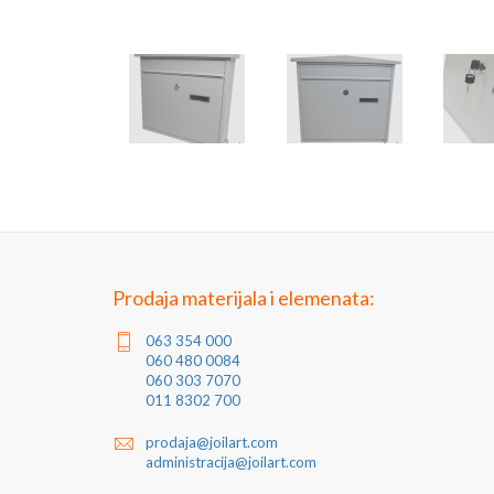
Prodaja materijala i elemenata:
063 354 000
060 480 0084
060 303 7070
011 8302 700
prodaja@joilart.com
administracija@joilart.com