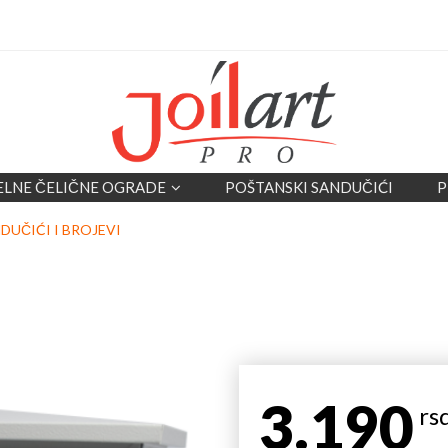
ELNE ČELIČNE OGRADE
POŠTANSKI SANDUČIĆI
P
DUČIĆI I BROJEVI
3.190
rs