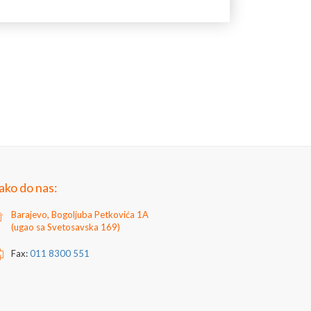
x D): 335 x 375 x 110 mm
nje pošte: 305 x 30 mm
e pošte: 230 x 320 mm
ficiran
e 2 ključa i set za montažu.
ako do nas:
Barajevo, Bogoljuba Petkovića 1A
(ugao sa Svetosavska 169)
Fax:
011 8300 551