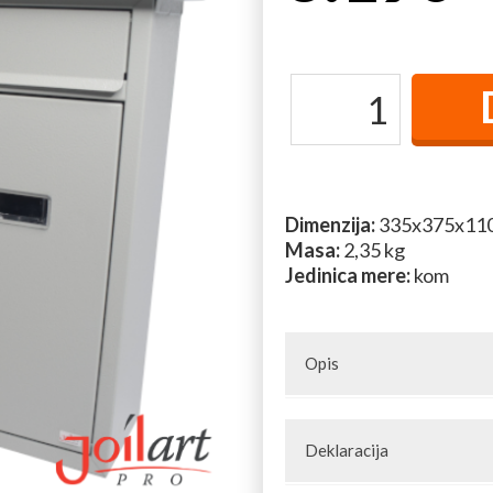
Dimenzija:
335x375x11
Masa:
2,35 kg
Jedinica mere:
kom
Opis
Poštansko sanduče modern
Deklaracija
dimenzija pogodnih za poštan
gravitaciona vratanca koja šti
Artikal: Poštansko sanduče