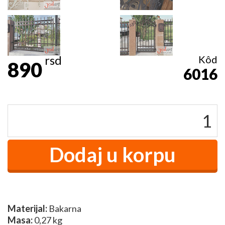
rsd
Kôd
890
6016
Materijal:
Bakarna
Masa:
0,27 kg