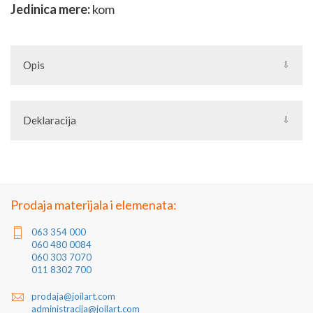
Jedinica mere:
kom
Opis
Patiniranje je tehnika ulepšavanja i ukrašavanja kovanog gvožđa
nanošenjem malih slojeva boje "patine" na već ofarbane
Deklaracija
konstrukcije. Nanošenjem "patine" naglašava se tekstura
kovanog gvožđa i pojedinih delova. Naročito je efektno kod
Artikal: Patina bakarna
grifovanog materijala, uvrnutih stubića, kovanica listića ili
Zemlja porekla: Turska
cvetova a najčešće se koristi za postizanje rustičnog izgleda
Zemlja izvoza: Turska
gvožđa.
Uvoznik: Joilart Pro doo
Jedinica mere: komad
Prodaja materijala i elemenata:
063 354 000
060 480 0084
060 303 7070
011 8302 700
prodaja@joilart.com
administracija@joilart.com