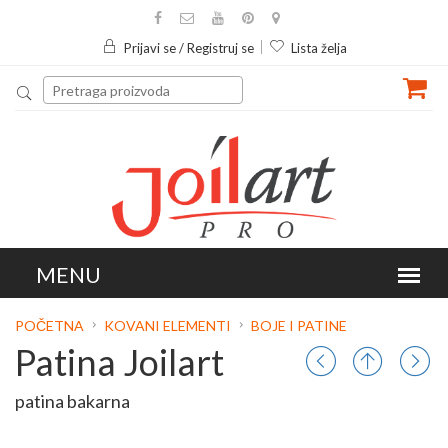
Prijavi se / Registruj se
Lista želja
POČETNA
KOVANI ELEMENTI
BOJE I PATINE
Patina Joilart
patina bakarna