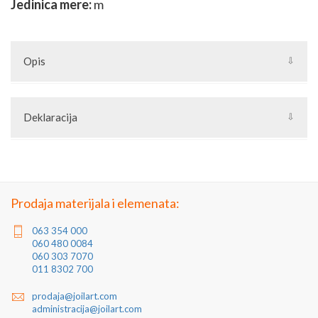
Jedinica mere:
m
Opis
Glatke kvadratne kutije dimenzije 80x40x2.8 koriste se za izradu
elemenata za kovane ograde,kapije od kovanog gvožđa i
Deklaracija
nameštaj od kovanog gvožđa. Pogledajte našu grupu Kovani
elementi kako bi videli našu kompletnu ponudu za izradu
Artikal: Glatka pravougaona kutija
bravarskih konstrukcija.
Zemlja porekla: Srbija
Proizvođač: Utva
Jedinica mere: metar
Prodaja materijala i elemenata:
063 354 000
060 480 0084
060 303 7070
011 8302 700
prodaja@joilart.com
administracija@joilart.com