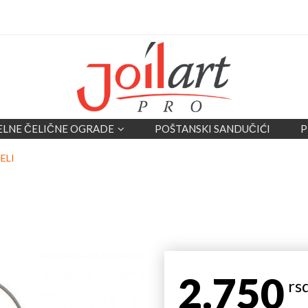
ELNE ČELIČNE OGRADE
POŠTANSKI SANDUČIĆI
P
ELI
2.750
rs