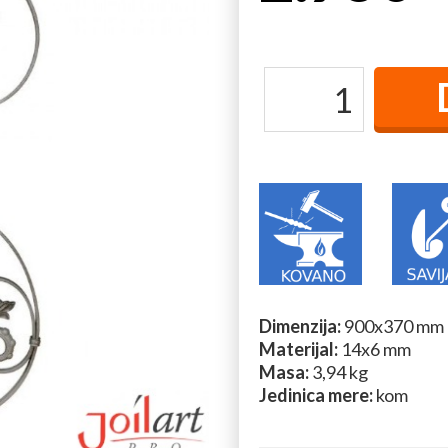
Dimenzija:
900x370 mm
Materijal:
14x6 mm
Masa:
3,94 kg
Jedinica mere:
kom