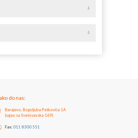
ta od kovanog gvožđa u našoj ponudi možete
od elemenata za kovane ograde. Kovani sklopovi
a kovane bravarije pa čak i kovanog nameštaja.
g gvožđa
ako do nas:
Barajevo, Bogoljuba Petkovića 1A
(ugao sa Svetosavska 169)
Fax:
011 8300 551