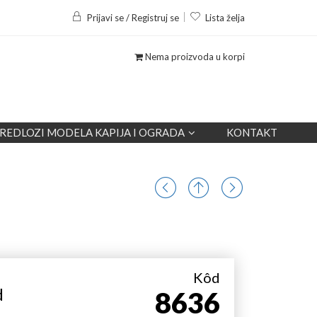
Prijavi se / Registruj se
Lista želja
Nema proizvoda u korpi
REDLOZI MODELA KAPIJA I OGRADA
KONTAKT
Kôd
d
8636