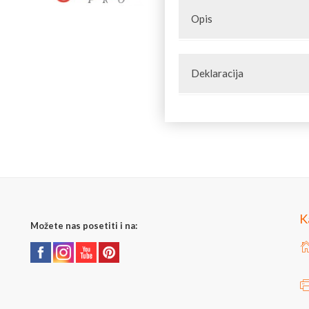
Opis
Pored jednostavnih elemena
pronaći i sklopove izrađene 
Deklaracija
se koriste u izradi svih vrst
Artikal: Elementi od kovano
Zemlja porekla: Kina
Zemlja izvoza: Kina
Uvoznik: Joilart Pro doo
Jedinica mere: komad
K
Možete nas posetiti i na: