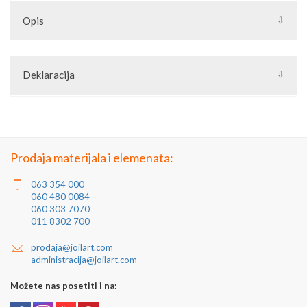
Opis
Stubići su ukrasni elementi od kovanog gvožđa. Mogu se
kombinovati sa kovanim elementima i drugim delovima za
Deklaracija
kovane ograde. Naše ukrase od kovanog gvožđa kao i materijale
i metalne šipke tj. metalne cevi možete naći u grupi Kovani
Artikal: Element od kovanog gvožđa
elementi.
Zemlja porekla: Turska
Zemlja izvoza: Turska
Uvoznik: Joilart Pro doo
Jedinica mere: komad
Prodaja materijala i elemenata:
063 354 000
060 480 0084
060 303 7070
011 8302 700
prodaja@joilart.com
administracija@joilart.com
Možete nas posetiti i na: