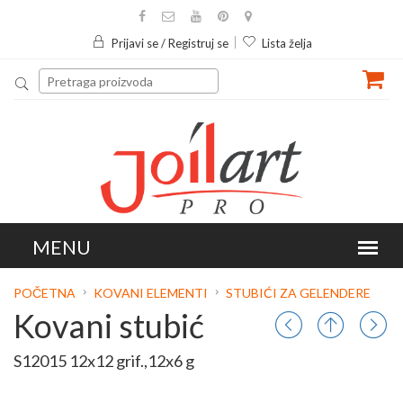
Prijavi se / Registruj se
Lista želja
POČETNA
KOVANI ELEMENTI
STUBIĆI ZA GELENDERE
Kovani stubić
S12015 12x12 grif.,12x6 g