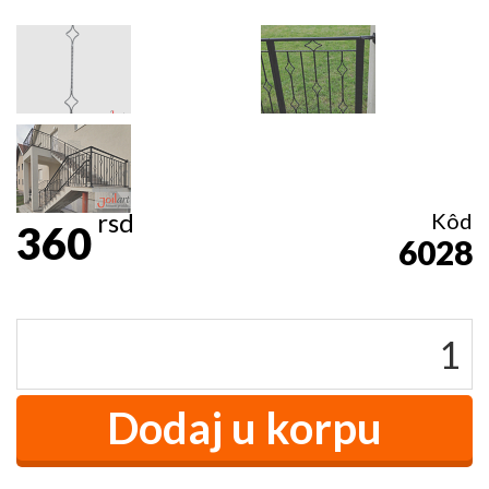
rsd
Kôd
360
6028