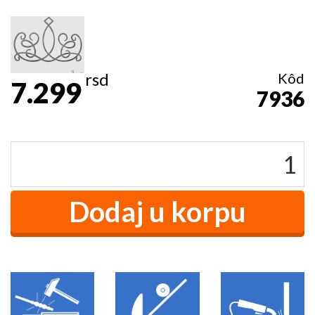
rsd
Kôd
7.299
7936