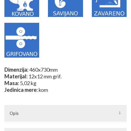
Dimenzija:
460x730mm
Materijal:
12x12 mm grif.
Masa:
5,02 kg
Jedinica mere:
kom
Opis
Do isteka zaliha