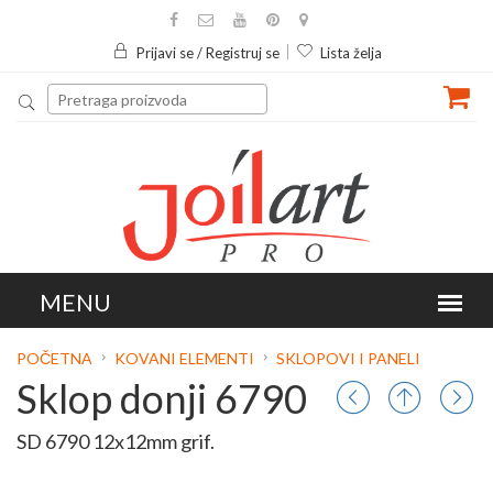
Prijavi se / Registruj se
Lista želja
POČETNA
KOVANI ELEMENTI
SKLOPOVI I PANELI
Sklop donji 6790
SD 6790 12x12mm grif.