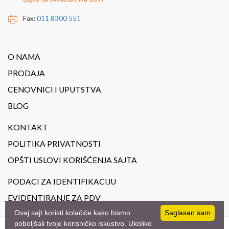
Fax:
011 8300 551
O NAMA
PRODAJA
CENOVNICI I UPUTSTVA
BLOG
KONTAKT
POLITIKA PRIVATNOSTI
OPŠTI USLOVI KORIŠĆENJA SAJTA
PODACI ZA IDENTIFIKACIJU
EVIDENTIRANJE ZA PDV
Ovaj sajt koristi kolačiće kako bismo
Saglasan sam
poboljšali tvoje korisničko iskustvo. Ukoliko