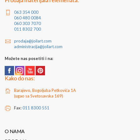
Prodaja materijala i elemenata:
063 354 000
060 480 0084
060 303 7070
011 8302 700
prodaja@joilart.com
administracija@joilart.com
Možete nas posetiti i na:
Kako do nas:
Barajevo, Bogoljuba Petkovića 1A
(ugao sa Svetosavska 169)
Fax:
011 8300 551
O NAMA