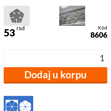
rsd
Kôd
53
8606