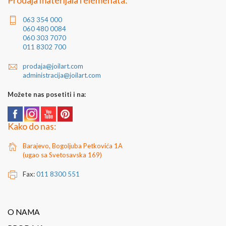
Prodaja materijala i elemenata:
​U ponudii imamo legure za zatvaranje kutija 15x15x1,5 i
20x20x1,8mm.
063 354 000
060 480 0084
060 303 7070
011 8302 700
prodaja@joilart.com
administracija@joilart.com
Možete nas posetiti i na:
Kako do nas:
Barajevo, Bogoljuba Petkovića 1A
(ugao sa Svetosavska 169)
Fax:
011 8300 551
O NAMA