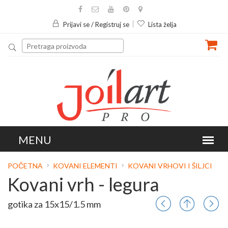
Prijavi se / Registruj se
Lista želja
POČETNA
KOVANI ELEMENTI
KOVANI VRHOVI I ŠILJCI
Kovani vrh - legura
gotika za 15x15/1.5 mm