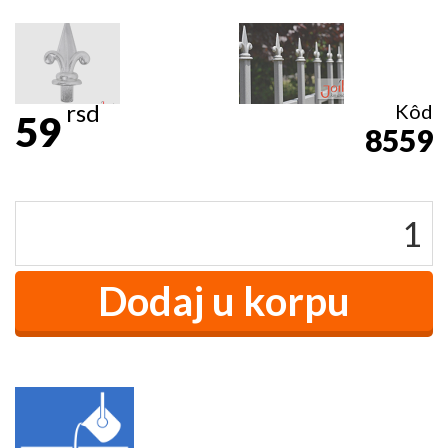
rsd
Kôd
59
8559