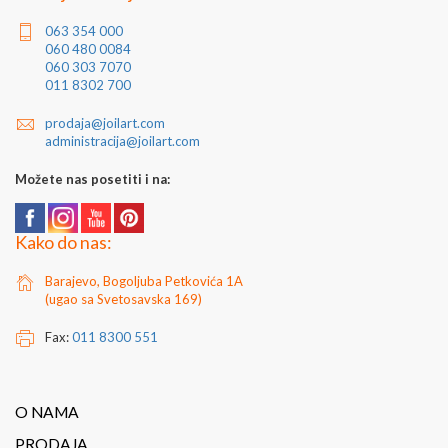
063 354 000
060 480 0084
060 303 7070
011 8302 700
prodaja@joilart.com
administracija@joilart.com
Možete nas posetiti i na:
Kako do nas:
Barajevo, Bogoljuba Petkovića 1A
(ugao sa Svetosavska 169)
Fax:
011 8300 551
O NAMA
PRODAJA