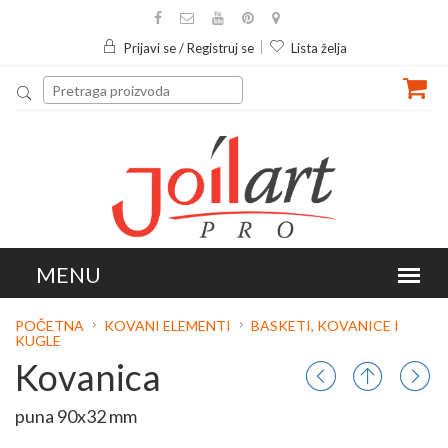
Prijavi se / Registruj se
Lista želja
POČETNA
KOVANI ELEMENTI
BASKETI, KOVANICE I
KUGLE
Kovanica
puna 90x32 mm