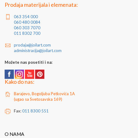
Jedinica mere: komad
Prodaja materijala i elemenata:
Za dodatne informacije kontaktirajte nas putem e-
mail
prodaja@joilart.com
ili na telefon 011/8302-700
063 354 000
060 480 0084
060 303 7070
Dodatni nazivi proizvoda: otkivak...
011 8302 700
prodaja@joilart.com
administracija@joilart.com
Možete nas posetiti i na:
Kako do nas:
Barajevo, Bogoljuba Petkovića 1A
(ugao sa Svetosavska 169)
Fax:
011 8300 551
O NAMA