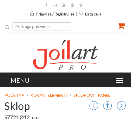
Prijavi se / Registruj se
Lista želja
POČETNA
KOVANI ELEMENTI
SKLOPOVI I PANELI
Sklop
S7721 Ø12 mm