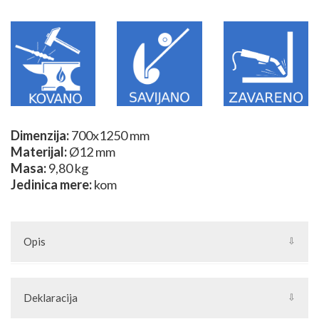
Dimenzija:
700x1250 mm
Materijal:
Ø12 mm
Masa:
9,80 kg
Jedinica mere:
kom
Opis
Sklopovi su složeni elementi izrađeni od kovanih elemenata kao
što su bubrezi, s-elementi i ostalih elemenata od kovanog
Deklaracija
gvožđa. Pojedini sklopovi se izrađuju od nestandarnih elemenata
ili se potpuno ručno izrađuju. Unikatne sklopove možete izraditi