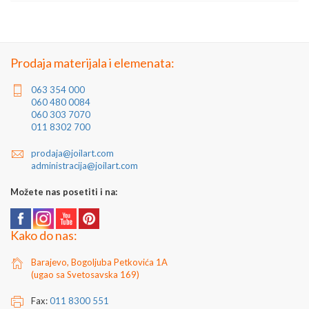
Artikal: Elementi od kovanog gvožđa
od kovanih elemenata iz naše grupe Kovani elementi.
Zemlja porekla: Srbija
Proizvođač: Joilart Pro doo
Kao i najveći deo naših kovanih elemenata, sklop je pogodan za
Jedinica mere: komad
zavarivanje i cinkovanje.
Prodaja materijala i elemenata:
Za dodatne informacije kontaktirajte nas putem e-
mail
prodaja@joilart.com
ili na telefon 011/8302-700
063 354 000
060 480 0084
Dodatni nazivi proizvoda: ispuna, mustra, šara, aplikacija...
060 303 7070
011 8302 700
prodaja@joilart.com
administracija@joilart.com
Možete nas posetiti i na:
Kako do nas:
Barajevo, Bogoljuba Petkovića 1A
(ugao sa Svetosavska 169)
Fax:
011 8300 551