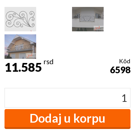
rsd
Kôd
11.585
6598