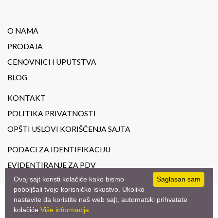
O NAMA
PRODAJA
CENOVNICI I UPUTSTVA
BLOG
KONTAKT
POLITIKA PRIVATNOSTI
OPŠTI USLOVI KORIŠĆENJA SAJTA
PODACI ZA IDENTIFIKACIJU
EVIDENTIRANJE ZA PDV
Ovaj sajt koristi kolačiće kako bismo
Saglasan sam
poboljšali tvoje korisničko iskustvo. Ukoliko
nastavite da koristite naš web sajt, automatski prihvatate
© 2023
JoilArt.
- All Rights Reserved. Design by
studio triD
kolačiće
Više informacija