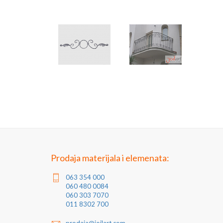
Prodaja materijala i elemenata:
063 354 000
060 480 0084
060 303 7070
011 8302 700