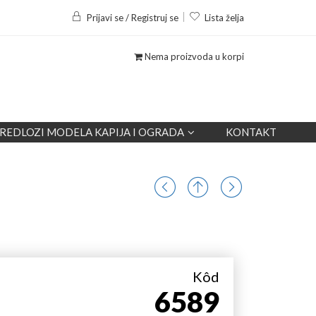
Prijavi se / Registruj se
Lista želja
Nema proizvoda u korpi
REDLOZI MODELA KAPIJA I OGRADA
KONTAKT
Kôd
6589