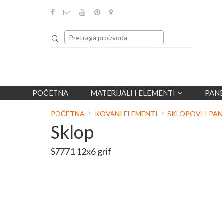
POČETNA
MATERIJALI I ELEMENTI
PAN
POČETNA
KOVANI ELEMENTI
SKLOPOVI I PAN
Sklop
S7771 12x6 grif