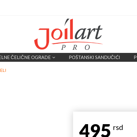
ELNE ČELIČNE OGRADE
POŠTANSKI SANDUČIĆI
P
ELI
495
rsd