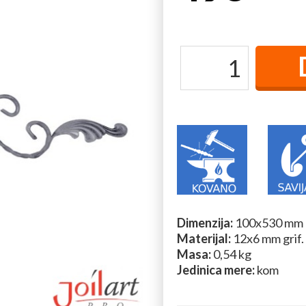
Dimenzija:
100x530 mm
Materijal:
12x6 mm grif.
Masa:
0,54 kg
Jedinica mere:
kom