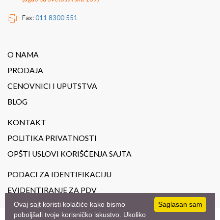
Fax:
011 8300 551
O NAMA
PRODAJA
CENOVNICI I UPUTSTVA
BLOG
KONTAKT
POLITIKA PRIVATNOSTI
OPŠTI USLOVI KORIŠĆENJA SAJTA
PODACI ZA IDENTIFIKACIJU
EVIDENTIRANJE ZA PDV
Ovaj sajt koristi kolačiće kako bismo
Saglasan sam
poboljšali tvoje korisničko iskustvo. Ukoliko