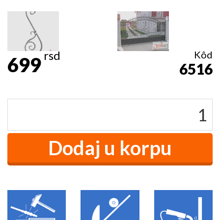
rsd
Kôd
699
6516