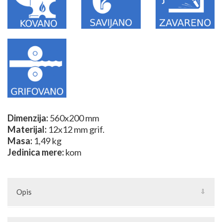
Dimenzija:
560x200 mm
Materijal:
12x12 mm grif.
Masa:
1,49 kg
Jedinica mere:
kom
Opis
Sklopovi su složeni elementi izrađeni od kovanih elemenata kao