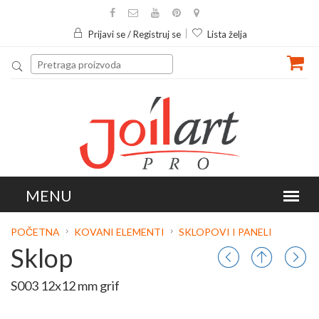
Prijavi se / Registruj se
Lista želja
POČETNA
KOVANI ELEMENTI
SKLOPOVI I PANELI
Sklop
S003 12x12 mm grif