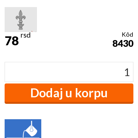
rsd
Kôd
78
8430