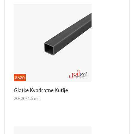
zavarivanje i cinkovanje.
Za dodatne informacije kontaktirajte nas putem e-
mail
prodaja@joilart.com
ili na telefon 011 8302 700
Dodatni nazivi proizvoda: vrh, šiljak, koplje...
8620
Glatke Kvadratne Kutije
20x20x1.5 mm