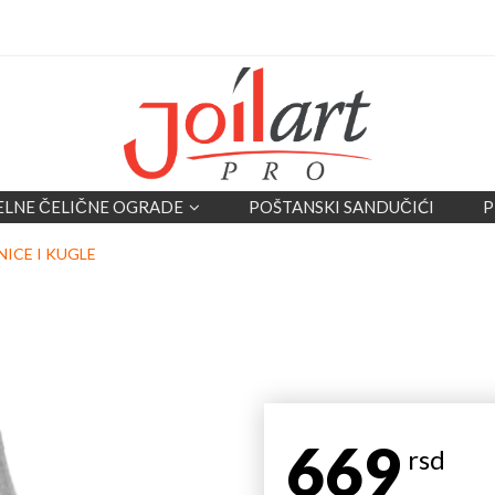
ELNE ČELIČNE OGRADE
POŠTANSKI SANDUČIĆI
P
NICE I KUGLE
669
rsd