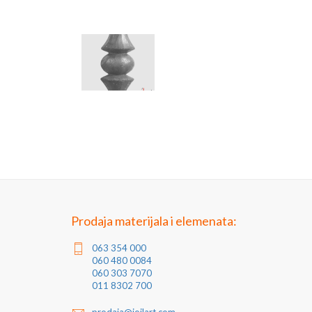
Prodaja materijala i elemenata:
063 354 000
060 480 0084
060 303 7070
011 8302 700