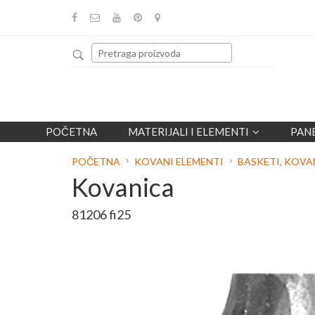
POČETNA
MATERIJALI I ELEMENTI
PAN
POČETNA
KOVANI ELEMENTI
BASKETI, KOVA
Kovanica
81206 fi25