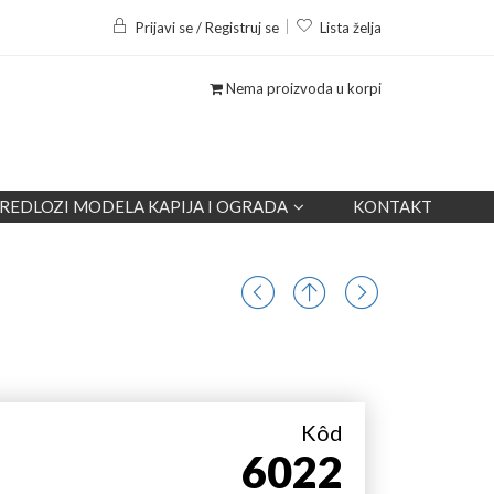
Prijavi se / Registruj se
Lista želja
Nema proizvoda u korpi
REDLOZI MODELA KAPIJA I OGRADA
KONTAKT
Kôd
6022