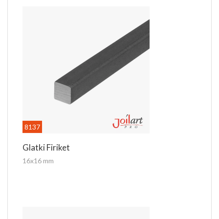
Za dodatne informacije kontaktirajte nas putem e-
mail
prodaja@joilart.com
ili na telefon 011/8302-700
Dodatni nazivi proizvoda: vrh, šiljak, koplje...
8137
Glatki Firiket
16x16 mm