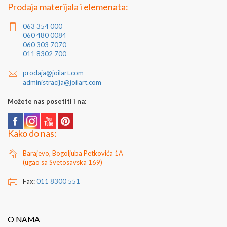
Prodaja materijala i elemenata:
063 354 000
060 480 0084
060 303 7070
011 8302 700
prodaja@joilart.com
administracija@joilart.com
Možete nas posetiti i na:
Kako do nas:
Barajevo, Bogoljuba Petkovića 1A
(ugao sa Svetosavska 169)
Fax:
011 8300 551
O NAMA