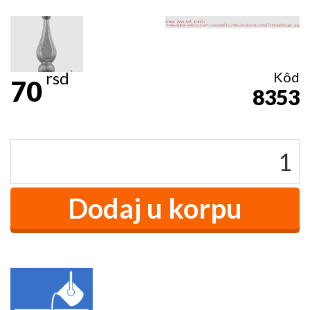
rsd
Kôd
70
8353