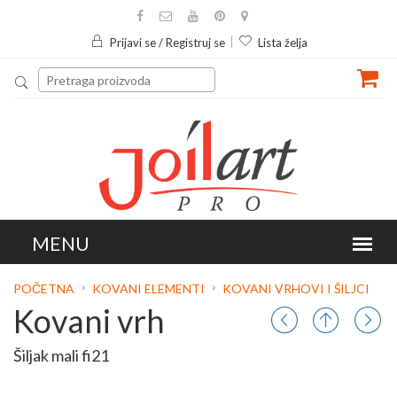
Prijavi se / Registruj se
Lista želja
POČETNA
KOVANI ELEMENTI
KOVANI VRHOVI I ŠILJCI
Kovani vrh
Šiljak mali fi21